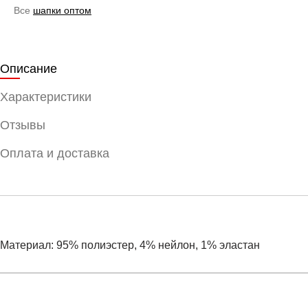
Все
шапки оптом
Описание
Характеристики
Отзывы
Оплата и доставка
Материал: 95% полиэстер, 4% нейлон, 1% эластан
Условия оплаты
Артикул:
NF0A5FW18K2
Оставить отзыв
Наименование:
Шапка