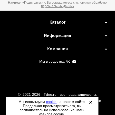
Нажимая «Подписаться», Вы соглашаетесь с условиями
обработки
персональных данных
Каталог
Информация
Компания
Мы в соцсетях:
©
2021-2026 - Tdoo.ru - все права защищены.
Данный сайт не является интернет магазином и не
Мы используем
cookie
на нашем сайте.
Продолжая просматривать его, вы
является публичной офертой.
соглашаетесь на использование нами
Политика обработки персональных данных
файлов cookie.