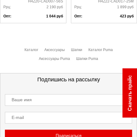
H4Z20-CAD007-56S
H4Z22-CAD017-25M
Ррц:
2 190
руб
Ррц:
1 899
руб
Опт:
1 044
руб
Опт:
423
руб
Каталог
Аксессуары
Шапки
Каталог Puma
Аксессуары Puma
Шапки Puma
Скачать прайс
Подпишись на рассылку
Ваше имя
E-mail
Подписаться