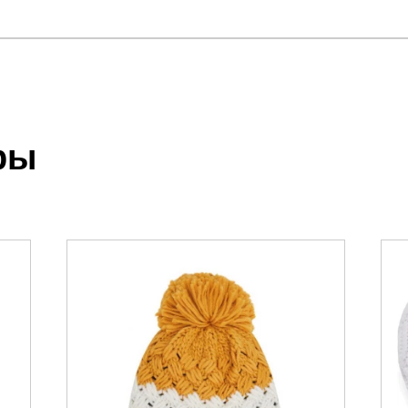
отзыв
.
ры
 выставления счета менеджером.
чета, который высылает менеджер.
акже с Почтой Росии и СДЭК.
можно ознакомиться
здесь