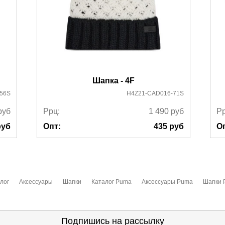
Шапка - 4F
56S
H4Z21-CAD016-71S
руб
Ррц:
1 490
руб
Рр
уб
Опт:
435
руб
О
лог
Аксессуары
Шапки
Каталог Puma
Аксессуары Puma
Шапки 
Подпишись на рассылку