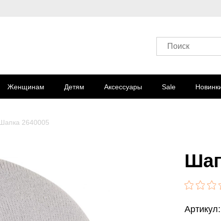
Поиск
Женщинам
Детям
Аксессуары
Sale
Новинк
Шапка 2640005
Шап
Артикул: