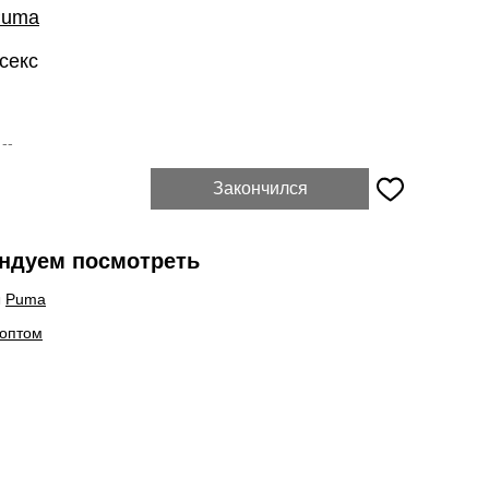
Puma
секс
:
--
Закончился
ндуем посмотреть
ы
Puma
 оптом