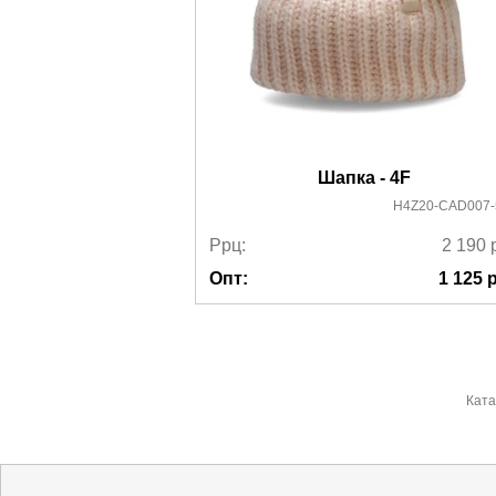
Шапка - 4F
H4Z20-CAD007-
Ррц:
2 190
Опт:
1 125
р
Ката