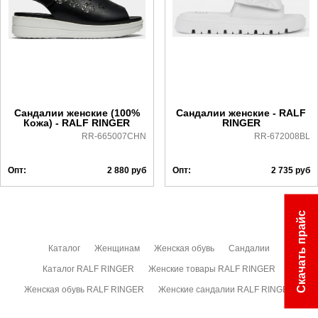
Коллекция:
Весна-Лето 2025
Самовывоз в Москве.
Срок отгрузки:
5-8 рабочих дней
Доставка по России всеми транспортными ТК, а также с
Почтой Росии и СДЭК.
Более детально с условиями доставки и оплаты можно
ознакомиться
здесь
Сандалии женские (100%
Сандалии женские - RALF
Кожа) - RALF RINGER
RINGER
RR-665007CHN
RR-672008BL
Опт:
2 880
руб
Опт:
2 735
руб
Скачать прайс
Каталог
Женщинам
Женская обувь
Сандалии
Каталог RALF RINGER
Женские товары RALF RINGER
Женская обувь RALF RINGER
Женские сандалии RALF RINGER