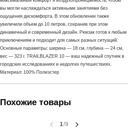
максимальный комфорт и воздухопроницаемость, чтобы
вы могли наслаждаться активными занятиями без
ощущения дискомфорта. В этом обновлении также
увеличили объем до 10 литров, сохранив при этом
динамичный и современный дизайн. Рюкзак готов к любым
приключениям и подходит для самых разных ситуаций.
Основные параметры: ширина — 18 см, глубина — 24 см,
вес — 323 г. TRAILBLAZER 10 — ваш надежный спутник в
городских исследованиях и недолгих путешествиях.
Материал: 100% Полиэстер
Условия оплаты
Артикул:
LC2182900
Оставить отзыв
Наименование:
Рюкзак
Похожие товары
Заказ берется в работу только после оплаты счета.
Пол:
унисекс
Счет заранее согласовывается с клиентом.
Бренд:
Salomon
Оплата осуществляется на расчетный счет после
Вид спорта:
спортивный стиль
1
/
9
выставления счета менеджером.
Материал:
синтетика