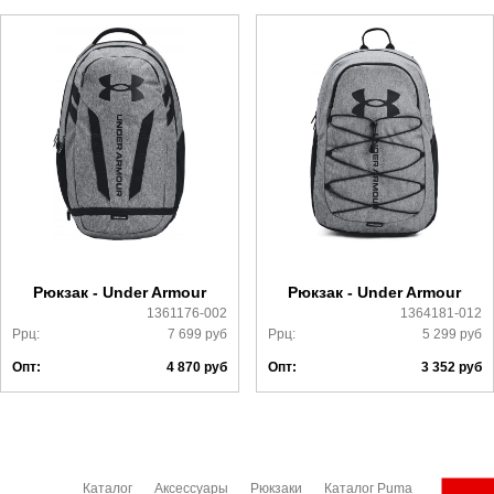
который высылает менеджер.
Доставка
Самовывоз в Москве.
Доставка по России всеми транспортными ТК, а также с
Почтой Росии и СДЭК.
Более детально с условиями доставки и оплаты можно
ознакомиться
здесь
Рюкзак - Under Armour
Рюкзак - Under Armour
1361176-002
1364181-012
Ррц:
7 699
руб
Ррц:
5 299
руб
Опт:
4 870
руб
Опт:
3 352
руб
Каталог
Аксессуары
Рюкзаки
Каталог Puma