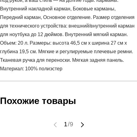
под рукой, а ваш стиль — на долгие годы. Карманы:
Внутренний накладной карман, Боковые карманы,
Передний карман, Основное отделение. Размер отделения
для технического устройства: внешний/внутренний карман
для ноутбука до 12 дюймов. Внутренний мягкий карман.
Объем: 20 л. Размеры: высота 46,5 см x ширина 27 см x
глубина 19,5 см. Мягкие и регулируемые плечевые ремни.
Тканевая ручка для переноски. Мягкая задняя панель.
Материал: 100% полиэстер
Условия оплаты
Артикул:
9173604
Оставить отзыв
Наименование:
Рюкзак
Похожие товары
Заказ берется в работу только после оплаты счета.
Пол:
унисекс
Счет заранее согласовывается с клиентом.
Бренд:
Puma
Оплата осуществляется на расчетный счет после
Вид спорта:
спортивный стиль
1
/
9
выставления счета менеджером.
Материал:
синтетика
Инструкция по оплате находится в самом конце счета,
Срок отгрузки:
3-4 рабочих дня