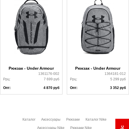
Доставка
Самовывоз в Москве.
Доставка по России всеми транспортными ТК, а также с
Почтой Росии и СДЭК.
Более детально с условиями доставки и оплаты можно
ознакомиться
здесь
Рюкзак - Under Armour
Рюкзак - Under Armour
1361176-002
1364181-012
Ррц:
7 699
руб
Ррц:
5 299
руб
Опт:
4 870
руб
Опт:
3 352
руб
Каталог
Аксессуары
Рюкзаки
Каталог Nike
Аксессуары Nike
Рюкзаки Nike