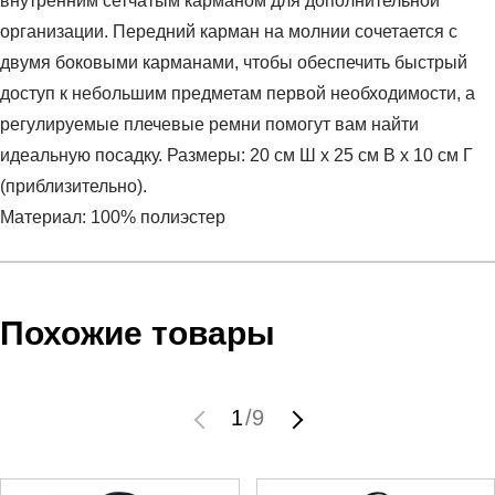
внутренним сетчатым карманом для дополнительной
организации. Передний карман на молнии сочетается с
двумя боковыми карманами, чтобы обеспечить быстрый
доступ к небольшим предметам первой необходимости, а
регулируемые плечевые ремни помогут вам найти
идеальную посадку. Размеры: 20 см Ш x 25 см В x 10 см Г
(приблизительно).
Материал: 100% полиэстер
Условия оплаты
Артикул:
FQ5559-015
Оставить отзыв
Наименование:
Рюкзак
Похожие товары
Заказ берется в работу только после оплаты счета.
Пол:
женский
Счет заранее согласовывается с клиентом.
Бренд:
Nike
Оплата осуществляется на расчетный счет после
Вид спорта:
спортивный стиль
1
/
9
выставления счета менеджером.
Материал:
синтетика
Инструкция по оплате находится в самом конце счета,
Срок отгрузки:
3-4 рабочих дня
который высылает менеджер.