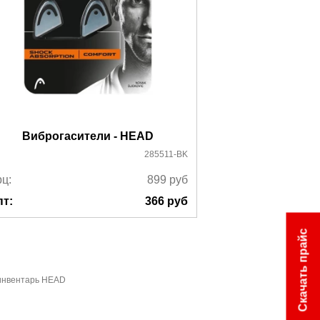
Виброгасители - HEAD
Струны для
285511-BK
ц:
899
руб
Ррц:
пт:
366
руб
Опт:
Скачать прайс
инвентарь HEAD