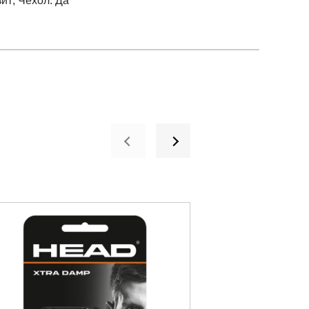
зит; Чехол: Да