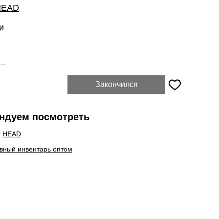
HEAD
и
:
--
Закончился
ндуем посмотреть
ы
HEAD
вный инвентарь оптом