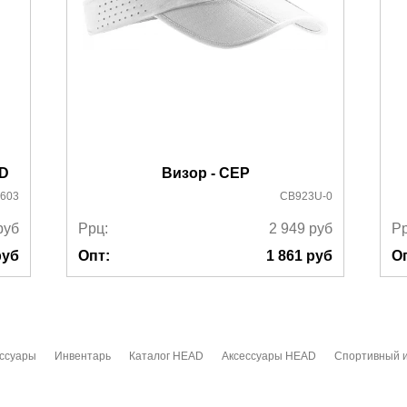
AD
Визор - CEP
603
CB923U-0
руб
Ррц:
2 949
руб
Рр
уб
Опт:
1 861
руб
О
ссуары
Инвентарь
Каталог HEAD
Аксессуары HEAD
Спортивный 