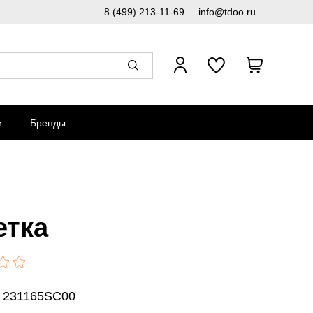
8 (499) 213-11-69
info@tdoo.ru
и
Бренды
етка
: 231165SC00