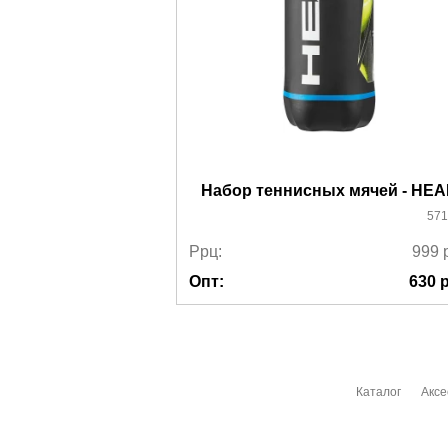
Набор теннисных мячей - HE
571
Ррц:
999
Опт:
630
р
Каталог
Аксе