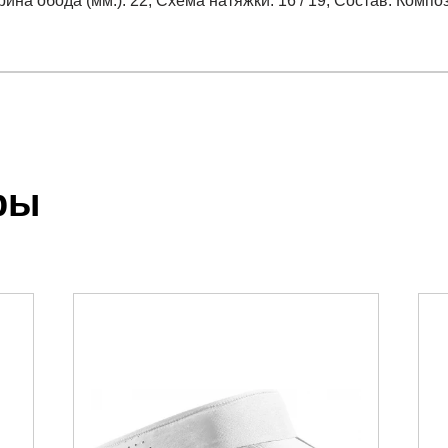
рина обода (мм.): 22; Схема натяжки: 16 / 19; Состав: Компо
отзыв
.
ры
 выставления счета менеджером.
чета, который высылает менеджер.
акже с Почтой Росии и СДЭК.
можно ознакомиться
здесь