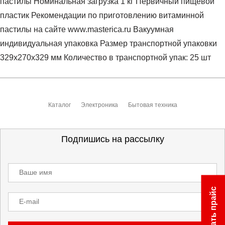
пастилы Номинальная загрузка 1 кг Первичный пищевой
пластик Рекомендации по приготовлению витаминной
пастилы на сайте www.masterica.ru Вакуумная
индивидуальная упаковка Размер транспортной упаковки
329х270х329 мм Количество в транспортной упак: 25 шт
Условия оплаты
Артикул:
MO-0000021921
Оставить отзыв
Наименование:
Поддон для пастилы
Каталог
Электроника
Бытовая техника
Заказ берется в работу только после оплаты счета.
Счет заранее согласовывается с клиентом.
Оплата осуществляется на расчетный счет после
Подпишись на рассылку
выставления счета менеджером.
Инструкция по оплате находится в самом конце счета,
Ваше имя
который высылает менеджер.
Скачать прайс
E-mail
Доставка