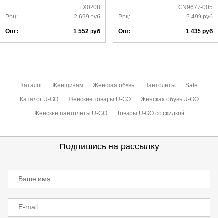
FX0208
CN9677-005
Ррц:
2 699
руб
Ррц:
5 499
руб
Опт:
1 552
руб
Опт:
1 435
руб
Каталог
Женщинам
Женская обувь
Пантолеты
Sale
Каталог U-GO
Женские товары U-GO
Женская обувь U-GO
Женские пантолеты U-GO
Товары U-GO со скидкой
Подпишись на рассылку
Ваше имя
E-mail