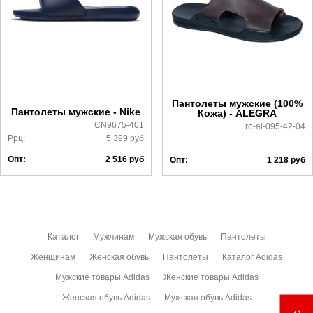
Доставка по России всеми транспортными ТК, а также с
Почтой Росии и СДЭК.
Более детально с условиями доставки и оплаты можно
ознакомиться
здесь
Пантолеты мужские (100%
Пантолеты мужские - Nike
Кожа) - ALEGRA
CN9675-401
ro-al-095-42-04
Ррц:
5 399
руб
Опт:
2 516
руб
Опт:
1 218
руб
Каталог
Мужчинам
Мужская обувь
Пантолеты
Женщинам
Женская обувь
Пантолеты
Каталог Adidas
Мужские товары Adidas
Женские товары Adidas
Женская обувь Adidas
Мужская обувь Adidas