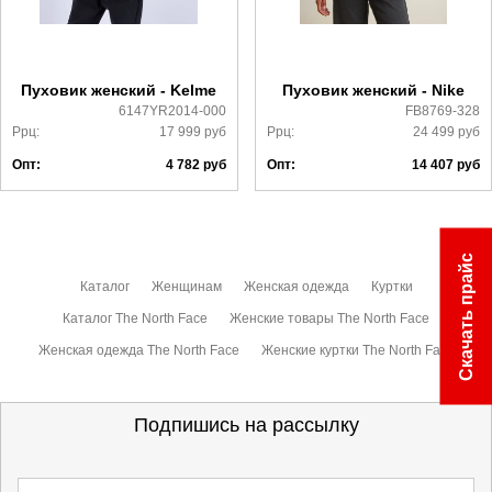
Более детально с условиями доставки и оплаты можно
ознакомиться
здесь
Пуховик женский - Kelme
Пуховик женский - Nike
6147YR2014-000
FB8769-328
Ррц:
17 999
руб
Ррц:
24 499
руб
Опт:
4 782
руб
Опт:
14 407
руб
Скачать прайс
Каталог
Женщинам
Женская одежда
Куртки
Каталог The North Face
Женские товары The North Face
Женская одежда The North Face
Женские куртки The North Face
Подпишись на рассылку