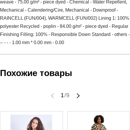
weave - 75.00 g/m² - piece dyed - Chemical - Water Repellent,
Mechanical - Calendering/Cire, Mechanical - Downproof -
RAINCELL (FUN/004), WARMCELL (FUN/002) Lining 1: 100%
polyester Recycled - poplin - 84.00 g/m² - piece dyed - Regular
Finishing Filling: 100% - Responsible Down Standard - others -
-- - - - 1.00 mm * 0.00 mm - 0.00
Условия оплаты
Артикул:
84935801
Оставить отзыв
Наименование:
Пальто женское Long Hooded Down
Похожие товары
Заказ берется в работу только после оплаты счета.
Coat
Счет заранее согласовывается с клиентом.
Пол:
женский
Оплата осуществляется на расчетный счет после
Бренд:
Puma
1
/
9
выставления счета менеджером.
Модель:
Long Hooded Down Coat
Инструкция по оплате находится в самом конце счета,
Вид спорта:
спортивный стиль
который высылает менеджер.
Состав:
Main Material 1: 100% polyester Recycled - plain
weave - 75.00 g/m² - piece dyed - Chemical - Water
Доставка