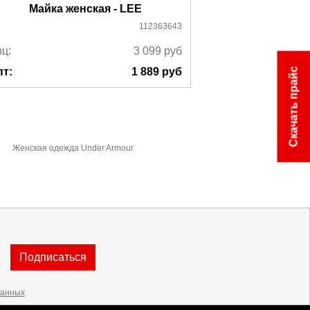
Майка женская - LEE
Майка ж
112363643
ц:
3 099
руб
Ррц:
пт:
1 889
руб
Опт:
Скачать прайс
Женская одежда Under Armour
Подписаться
данных