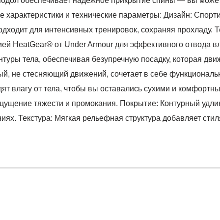
 подол обеспечивает надёжное прикрытие спины — вы может
ые характеристики и технические параметры: Дизайн: Спорт
дходит для интенсивных тренировок, сохраняя прохладу. Т
ей HeatGear® от Under Armour для эффективного отвода вла
туры тела, обеспечивая безупречную посадку, которая дви
й, не стесняющий движений, сочетает в себе функциональн
т влагу от тела, чтобы вы оставались сухими и комфортн
щущение тяжести и промокания. Покрытие: Контурный удл
иях. Текстура: Мягкая рельефная структура добавляет сти
отзыв
k
.