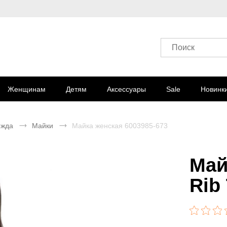
Поиск
Женщинам
Детям
Аксессуары
Sale
Новинк
ежда
Майки
Майка женская 6003985-673
Май
Rib