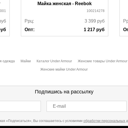
r
Майка женская - Reebok
-001
100214278
руб
Ррц:
3 399
руб
Рр
уб
Опт:
1 217
руб
О
я одежда
Майки
Каталог Under Armour
Женские товары Under Armour
Женские майки Under Armour
Подпишись на рассылку
E-mail
ая «Подписаться», Вы соглашаетесь с условиями
обработки персональных 