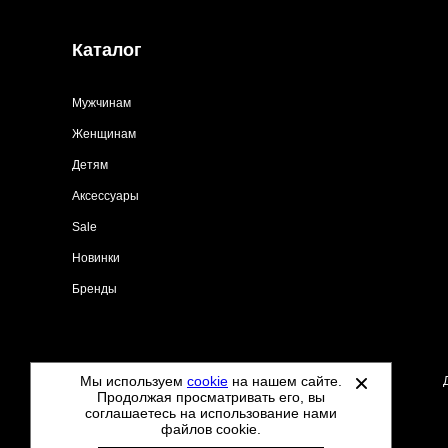
Каталог
Мужчинам
Женщинам
Детям
Аксессуары
Sale
Новинки
Бренды
Мы используем
cookie
на нашем сайте.
©
2021-2026 - Tdoo.ru - все права защищены.
Продолжая просматривать его, вы
соглашаетесь на использование нами
файлов cookie.