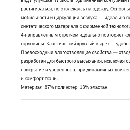
вид и улучшает гибкость. Удлинённый контурный
растягиваться, не отвлекаясь на одежду. Основн
мобильности и циркуляции воздуха — идеально по
синтетического материала с фирменной технологи
4-направленным стретчем идеально повторяет кон
горловины: Классический круглый вырез — удобны
Превосходные влагоотводящие свойства — отводя
разработан для быстрого высыхания, исключая о
прикрытие и уверенность при динамичных движен
и комфорт ткани.
Материал: 87% полиэстер, 13% эластан
Условия оплаты
Артикул:
6003985-673
0
Оставить 
Наименование:
Майка женская UA HG Rib Tan
Заказ берется в работу только после оплаты счета
0
Пол:
женский
Счет заранее согласовывается с клиентом.
Бренд:
Under Armour