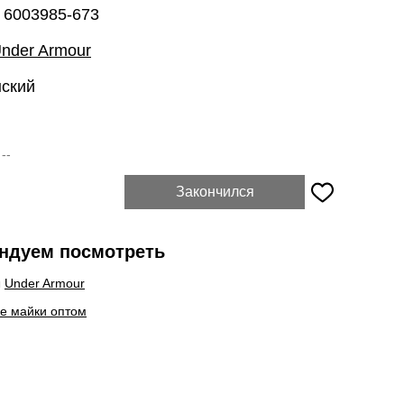
 6003985-673
nder Armour
нский
:
--
Закончился
ндуем посмотреть
ы
Under Armour
е майки оптом