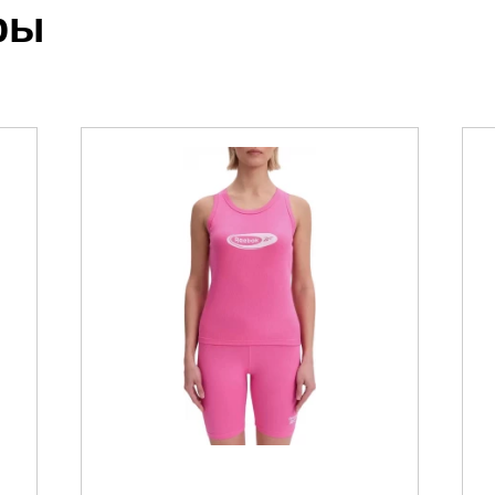
ры
 выставления счета менеджером.
чета, который высылает менеджер.
акже с Почтой Росии и СДЭК.
можно ознакомиться
здесь