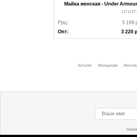
Майка женская - Under Armou
1371137
Ррц:
5 199
Опт:
3 220
р
Каталог
Женщинам
Женска
Ваше имя
Нажим