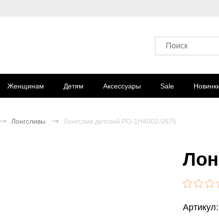
Поиск
Женщинам
Детям
Аксессуары
Sale
Новинк
Лонгсливы
Лонгслив детский PO-1H4002-0575
Лон
Артикул