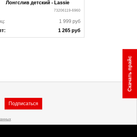
Лонгслив детский - Lassie
Лонгслив д
73206119-6960
ц:
1 999
руб
Ррц:
пт:
1 265
руб
Опт:
Скачать прайс
Подписаться
данных