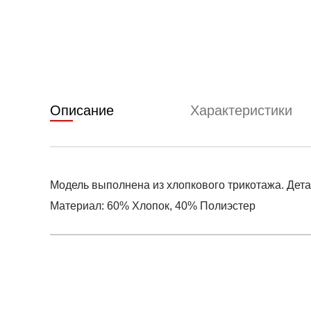
Описание
Характеристики
Модель выполнена из хлопкового трикотажа. Детал
Материал: 60% Хлопок, 40% Полиэстер
Условия оплаты
Артикул:
PO-1H4002-0575
0
Оставить 
Наименование:
Лонгслив детский
Заказ берется в работу только после оплаты счета
0
Счет заранее согласовывается с клиентом.