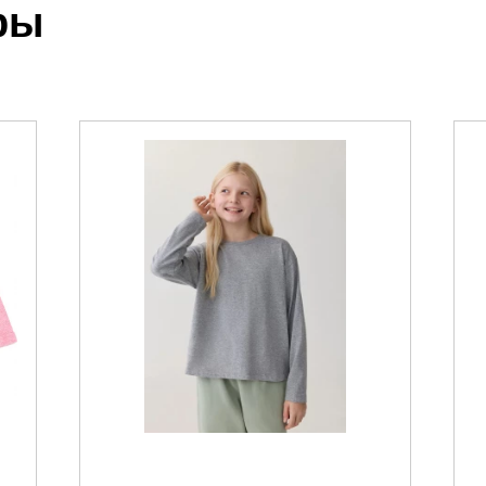
ры
 выставления счета менеджером.
чета, который высылает менеджер.
акже с Почтой Росии и СДЭК.
можно ознакомиться
здесь