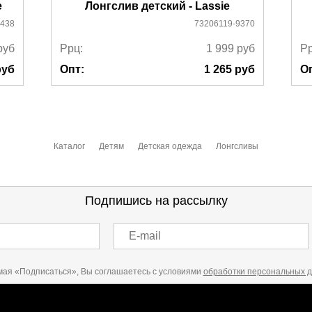
e
Лонгслив детский - Lassie
438
73206119-9370
руб
Ррц:
1 999
руб
Рр
уб
Опт:
1 265
руб
О
Каталог
Детям
Детская одежда
Лонгсливы
Подпишись на рассылку
E-mail
ая «Подписаться», Вы соглашаетесь с условиями
обработки персональных 