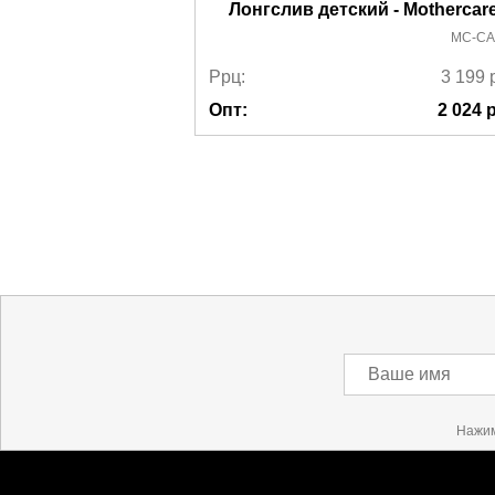
Лонгслив детский - Mothercar
MC-CA
Ррц:
3 199
Опт:
2 024
р
Ваше имя
Нажим