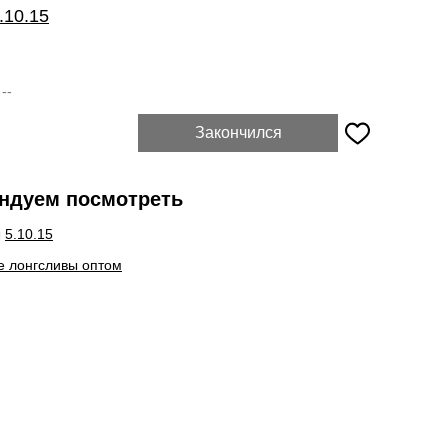
.10.15
:
--
Закончился
ндуем посмотреть
ы
5.10.15
е лонгсливы оптом