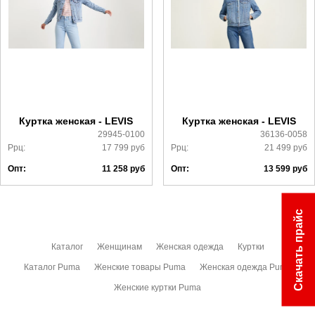
Самовывоз в Москве.
Доставка по России всеми транспортными ТК, а также с
Почтой Росии и СДЭК.
Более детально с условиями доставки и оплаты можно
ознакомиться
здесь
Куртка женская - LEVIS
Куртка женская - LEVIS
29945-0100
36136-0058
Ррц:
17 799
руб
Ррц:
21 499
руб
Опт:
11 258
руб
Опт:
13 599
руб
Скачать прайс
Каталог
Женщинам
Женская одежда
Куртки
Каталог Puma
Женские товары Puma
Женская одежда Puma
Женские куртки Puma