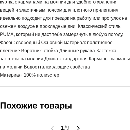
куртка с карманами на молнии для удобного хранения
вещей и эластичным поясом для плотного прилегания
идеально подходит для поездок на работу или прогулок на
свежем воздухе в прохладные дни. Классический стиль
PUMA, который не даст тебе замерзнуть в любую погоду.
Фасон: свободный Основной материал: полотняное
плетение Воротник: стойка Длинные рукава Застежка:
застежка на молнии Длина: стандартная Карманы: карманы
на молнии Водоотталкивающие свойства
Материал: 100% полиэстер
Условия оплаты
Артикул:
68838788
Оставить отзыв
Наименование:
Куртка женская MONO Jacket
Похожие товары
Заказ берется в работу только после оплаты счета.
Пол:
женский
Счет заранее согласовывается с клиентом.
Бренд:
Puma
Оплата осуществляется на расчетный счет после
Модель:
MONO Jacket
1
/
9
выставления счета менеджером.