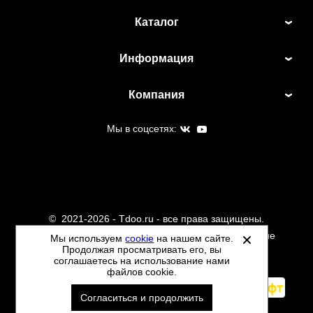
Каталог
Информация
Компания
Мы в соцсетях:
©
2021-2026 - Tdoo.ru - все права защищены.
Данный сайт не является интернет магазином и не
Мы используем
cookie
на нашем сайте.
Продолжая просматривать его, вы
является публичной офертой.
соглашаетесь на использование нами
Политика обработки персональных данных
файлов cookie.
Автоматизировано -
Согласиться и продолжить