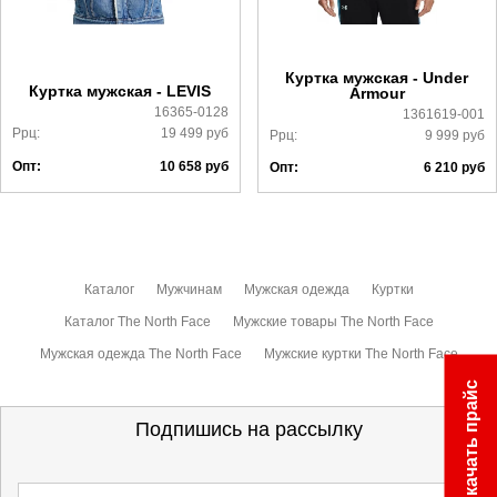
Более детально с условиями доставки и оплаты можно
ознакомиться
здесь
Куртка мужская - Under
Куртка мужская - LEVIS
Armour
16365-0128
1361619-001
Ррц:
19 499
руб
Ррц:
9 999
руб
Опт:
10 658
руб
Опт:
6 210
руб
Каталог
Мужчинам
Мужская одежда
Куртки
Каталог The North Face
Мужские товары The North Face
Мужская одежда The North Face
Мужские куртки The North Face
Скачать прайс
Подпишись на рассылку