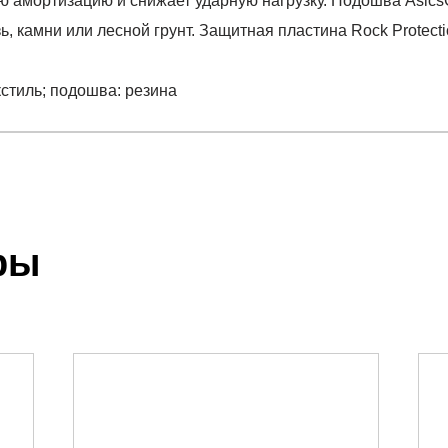
 амортизацию и снижает ударную нагрузку. Подошва AsicsG
язь, камни или лесной грунт. Защитная пластина Rock Protect
екстиль; подошва: резина
отзыв
BUCO 13 GTX
.
ры
 выставления счета менеджером.
чета, который высылает менеджер.
 текстиль; подошва: резина
акже с Почтой Росии и СДЭК.