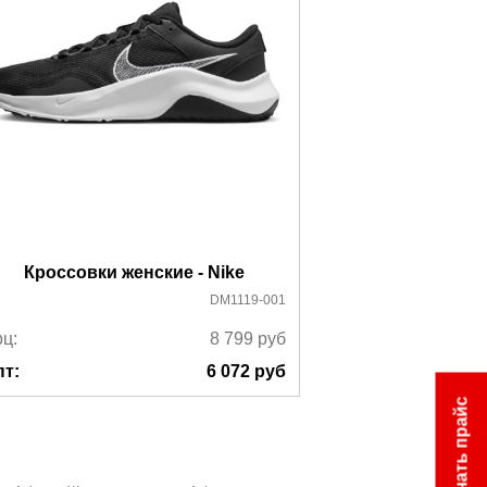
Кроссовки женские - Nike
Кроссовки 
DM1119-001
ц:
8 799
руб
Ррц:
пт:
6 072
руб
Опт:
Скачать прайс