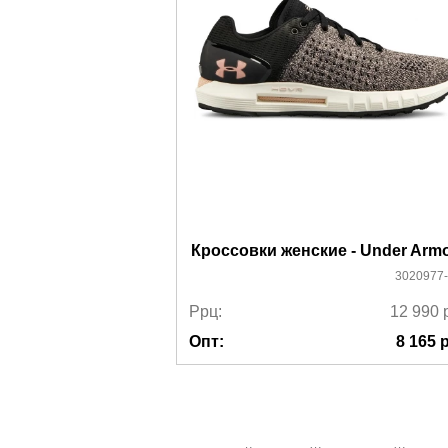
Более детально с условиями доставки и оплаты 
Кроссовки женские - Under Arm
3020977
Ррц:
12 990
Опт:
8 165
р