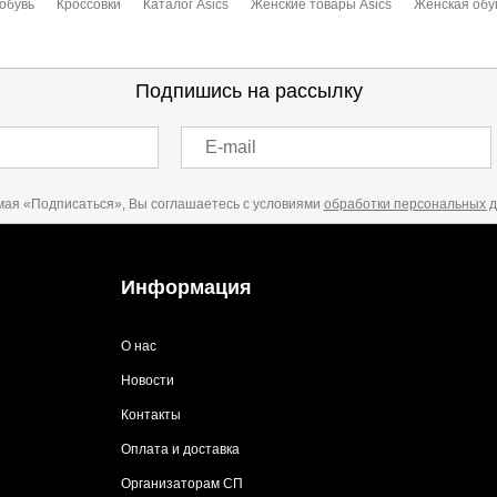
обувь
Кроссовки
Каталог Asics
Женские товары Asics
Женская обув
Подпишись на рассылку
E-mail
ая «Подписаться», Вы соглашаетесь с условиями
обработки персональных 
Информация
О нас
Новости
Контакты
Оплата и доставка
Организаторам СП