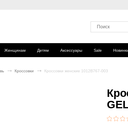
Поиск
Женщинам
Детям
Аксессуары
Sale
Новинк
вь
Кроссовки
Кроссовки женские 1012B767-003
Кро
GEL