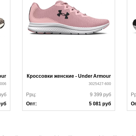
можно ознакомиться
здесь
our
Кроссовки женские - Under Armour
-006
3025427-600
руб
Ррц:
9 399
руб
Рр
уб
Опт:
5 081
руб
О