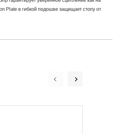
rip гарантирует уверенное сцепление как на
ion Plate в гибкой подошве защищает стопу от