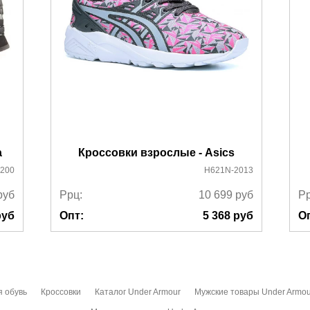
a
Кроссовки взрослые - Asics
200
H621N-2013
руб
Ррц:
10 699
руб
Рр
уб
Опт:
5 368
руб
О
я обувь
Кроссовки
Каталог Under Armour
Мужские товары Under Armou