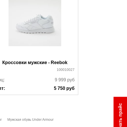
Кроссовки мужские - Reebok
Кроссовки 
100010027
ц:
9 999
руб
Ррц:
пт:
5 750
руб
Опт:
Скачать прайс
r
Мужская обувь Under Armour