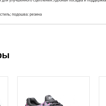
 для улучшенного сцепления.Удобная посадка и поддержка 
екстиль; подошва: резина
отзыв
.
ры
 выставления счета менеджером.
чета, который высылает менеджер.
 текстиль; подошва: резина
акже с Почтой Росии и СДЭК.
можно ознакомиться
здесь