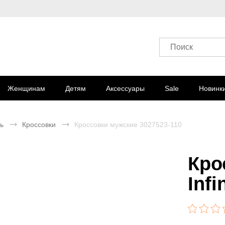
Поиск
Женщинам
Детям
Аксессуары
Sale
Новинк
ь
Кроссовки
Кроссовки мужские 3027523-110
Кро
Infi