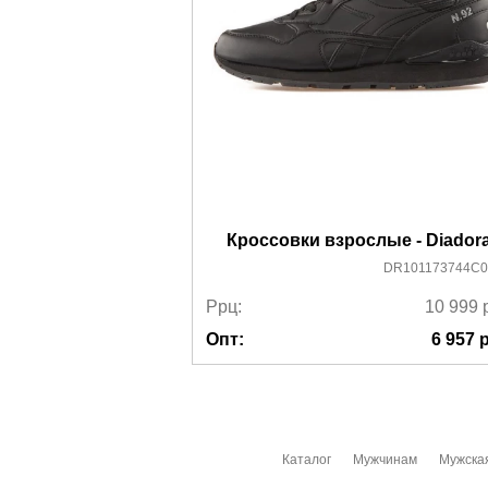
Кроссовки взрослые - Diador
DR101173744C0
Ррц:
10 999
Опт:
6 957
р
Каталог
Мужчинам
Мужска