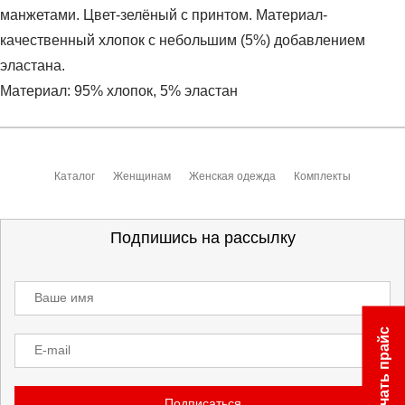
манжетами. Цвет-зелёный с принтом. Материал-
качественный хлопок с небольшим (5%) добавлением
эластана.
Материал: 95% хлопок, 5% эластан
Условия оплаты
Артикул:
MDW01873
Оставить отзыв
Наименование:
Комплект женский
Каталог
Женщинам
Женская одежда
Комплекты
Заказ берется в работу только после оплаты счета.
Пол:
женский
Счет заранее согласовывается с клиентом.
Сезон:
демисезон
Оплата осуществляется на расчетный счет после
Подпишись на рассылку
Бренд:
Cобственная ТМ
выставления счета менеджером.
Состав:
95% хлопок, 5% эластан
Инструкция по оплате находится в самом конце счета,
Производитель:
Россия
Ваше имя
который высылает менеджер.
Срок отгрузки:
7 рабочих дней
Скачать прайс
E-mail
Доставка
Самовывоз в Москве.
Подписаться