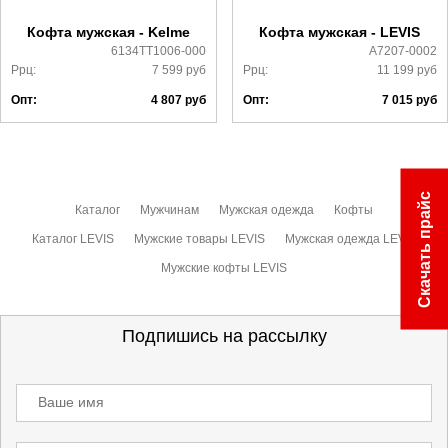
ознакомиться
здесь
Кофта мужская - Kelme
Кофта мужская - LEVIS
6134TT1006-000
A7207-0002
Ррц:
7 599
руб
Ррц:
11 199
руб
Опт:
4 807
руб
Опт:
7 015
руб
Скачать прайс
Каталог
Мужчинам
Мужская одежда
Кофты
Каталог LEVIS
Мужские товары LEVIS
Мужская одежда LEVIS
Мужские кофты LEVIS
Подпишись на рассылку
Ваше имя