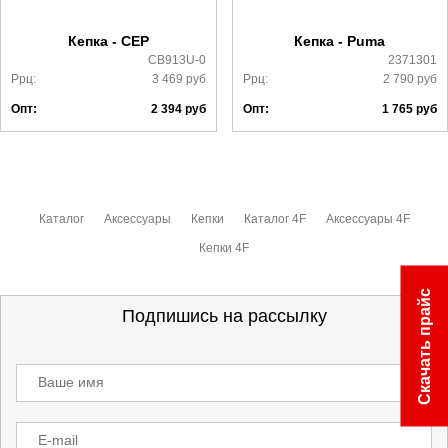
ознакомиться
здесь
Кепка - CEP
Кепка - Puma
CB913U-0
2371301
Ррц:
3 469
руб
Ррц:
2 790
руб
Опт:
2 394
руб
Опт:
1 765
руб
Каталог
Аксессуары
Кепки
Каталог 4F
Аксессуары 4F
Кепки 4F
Скачать прайс
Подпишись на рассылку
Ваше имя
E-mail