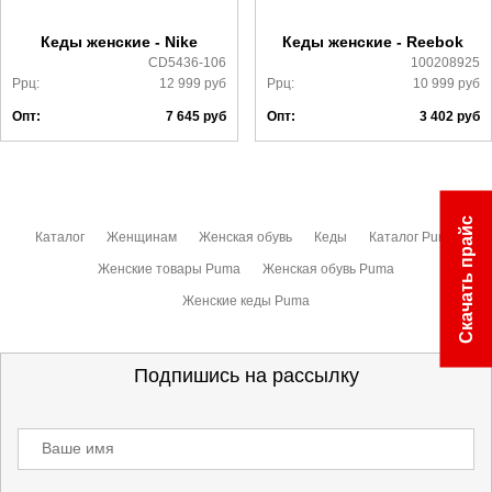
ознакомиться
здесь
Кеды женские - Nike
Кеды женские - Reebok
CD5436-106
100208925
Ррц:
12 999
руб
Ррц:
10 999
руб
Опт:
7 645
руб
Опт:
3 402
руб
Скачать прайс
Каталог
Женщинам
Женская обувь
Кеды
Каталог Puma
Женские товары Puma
Женская обувь Puma
Женские кеды Puma
Подпишись на рассылку
Ваше имя