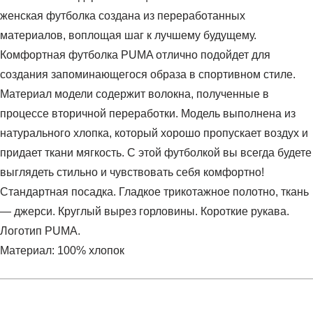
женская футболка создана из переработанных
материалов, воплощая шаг к лучшему будущему.
Комфортная футболка PUMA отлично подойдет для
создания запоминающегося образа в спортивном стиле.
Материал модели содержит волокна, полученные в
процессе вторичной переработки. Модель выполнена из
натурального хлопка, который хорошо пропускает воздух и
придает ткани мягкость. С этой футболкой вы всегда будете
выглядеть стильно и чувствовать себя комфортно!
Стандартная посадка. Гладкое трикотажное полотно, ткань
— джерси. Круглый вырез горловины. Короткие рукава.
Логотип PUMA.
Материал: 100% хлопок
Условия оплаты
Артикул:
67598684
Оставить отзыв
Наименование:
Футболка женская BETTER