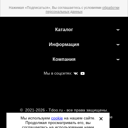
Нажимая «Подписаться», Вы соглашаетесь с условиями
обработки
персональных данных
Каталог
Информация
Компания
Мы в соцсетях:
©
2021-2026 - Tdoo.ru - все права защищены.
Данный сайт не является интернет магазином и не
Мы используем
cookie
на нашем сайте.
Продолжая просматривать его, вы
является публичной офертой.
соглашаетесь на использование нами