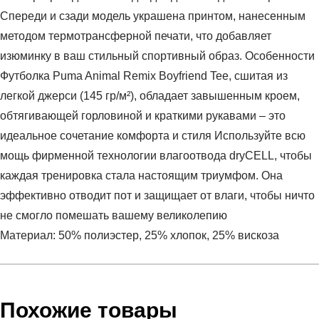
Спереди и сзади модель украшена принтом, нанесенным
методом термотрансферной печати, что добавляет
изюминку в ваш стильный спортивный образ. Особенности
Футболка Puma Animal Remix Boyfriend Tee, сшитая из
легкой джерси (145 гр/м²), обладает завышенным кроем,
обтягивающей горловиной и краткими рукавами – это
идеальное сочетание комфорта и стиля Используйте всю
мощь фирменной технологии влагоотвода dryCELL, чтобы
каждая тренировка стала настоящим триумфом. Она
эффективно отводит пот и защищает от влаги, чтобы ничто
не смогло помешать вашему великолепию
Материал: 50% полиэстер, 25% хлопок, 25% вискоза
Условия оплаты
Артикул:
52482101
Оставить отзыв
Наименование:
Футболка женская ANIMAL REMIX
Похожие товары
Заказ берется в работу только после оплаты счета.
BOYFRIEND TEE