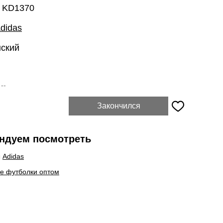
: KD1370
didas
нский
:
--
Закончился
ндуем посмотреть
ы
Adidas
е футболки оптом