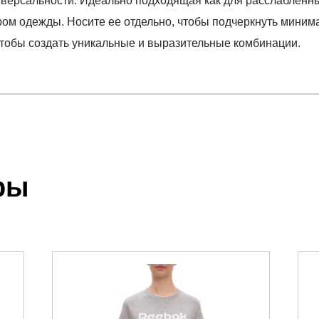
иверсальности. Идеально подходящая как для расслабленны
тром одежды. Носите ее отдельно, чтобы подчеркнуть миним
чтобы создать уникальные и выразительные комбинации.
отзыв
R TEE SANPIN
.
ры
 выставления счета менеджером.
чета, который высылает менеджер.
акже с Почтой Росии и СДЭК.