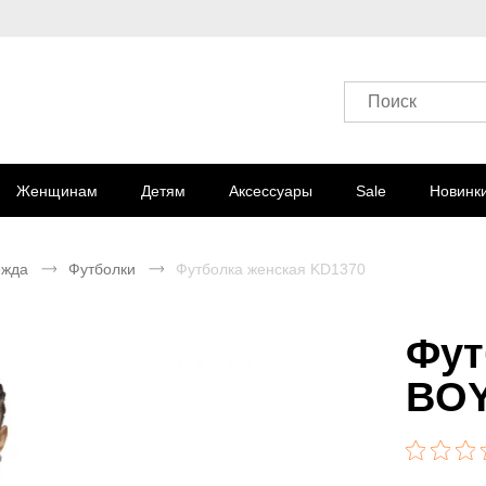
Поиск
Женщинам
Детям
Аксессуары
Sale
Новинк
ежда
Футболки
Футболка женская KD1370
Фут
BOY