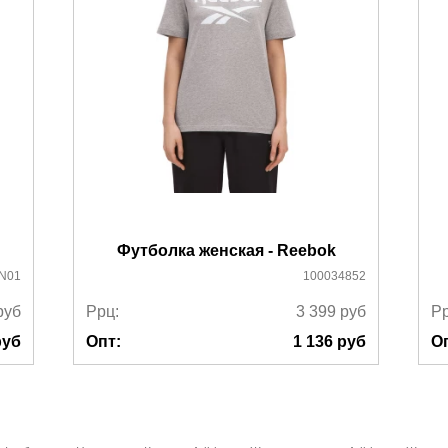
можно ознакомиться
здесь
Футболка женская - Reebok
N01
100034852
руб
Ррц:
3 399
руб
Рр
уб
Опт:
1 136
руб
О