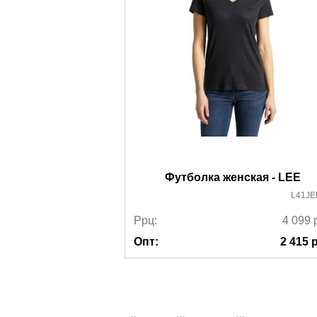
Более детально с условиями доставки и оплаты 
Футболка женская - LEE
L41JE
Ррц:
4 099
Опт:
2 415
р