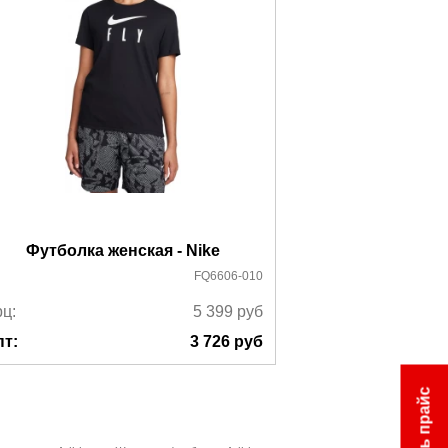
Футболка женская - Nike
Футболка 
FQ6606-010
ц:
5 399
руб
Ррц:
пт:
3 726
руб
Опт:
Скачать прайс