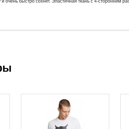
 и очень быстро сохнет. Эластичная ткань с 4-сторонним 
отзыв
Chill SS
.
ры
 выставления счета менеджером.
чета, который высылает менеджер.
акже с Почтой Росии и СДЭК.
можно ознакомиться
здесь