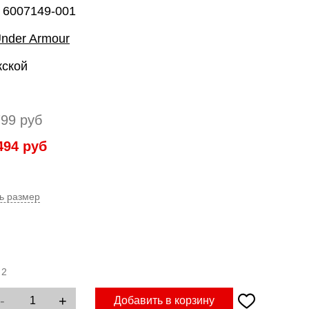
 6007149-001
nder Armour
жской
799
руб
494
руб
ь размер
:
2
-
+
Добавить в корзину