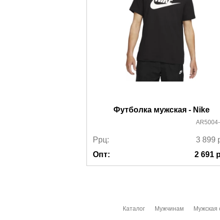
Футболка мужская - Nike
AR5004-
Ррц:
3 899
Опт:
2 691
р
Каталог
Мужчинам
Мужская