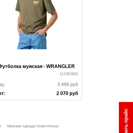
Футболка мужская - WRANGLER
Футболка м
112362892
ц:
3 499
руб
Ррц:
пт:
2 070
руб
Опт:
Скачать прайс
r
Мужская одежда Under Armour