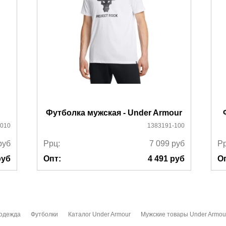
Футболка мужская - Under Armour
010
1383191-100
руб
Ррц:
7 099
руб
Рр
уб
Опт:
4 491
руб
О
 одежда
Футболки
Каталог Under Armour
Мужские товары Under Armou