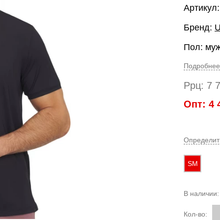
Артикул:
Бренд:
U
Пол: му
Подробнее
Ррц:
7 
Опт:
4 
Определит
SM
В наличии
Кол-во: