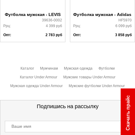
ознакомиться
здесь
Футболка мужская - LEVIS
Футболка мужская - Adidas
39636-0002
HF5970
Ррц:
4 399
руб
Ррц:
6 099
руб
Опт:
2 783
руб
Опт:
3 858
руб
Каталог
Мужчинам
Мужская одежда
Футболки
Каталог Under Armour
Мужские товары Under Armour
Мужская одежда Under Armour
Мужские футболки Under Armour
Скачать прайс
Подпишись на рассылку
Ваше имя