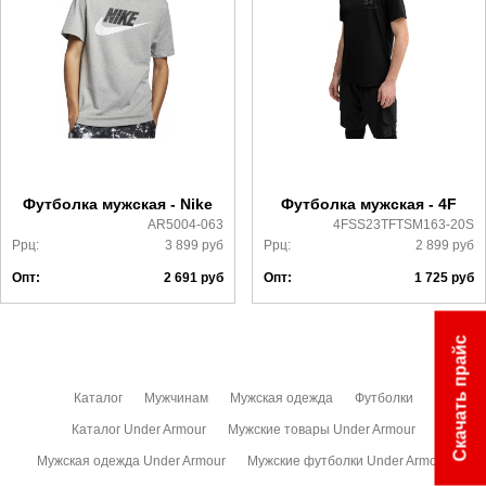
Самовывоз в Москве.
Доставка по России всеми транспортными ТК, а также с
Почтой Росии и СДЭК.
Более детально с условиями доставки и оплаты можно
ознакомиться
здесь
Футболка мужская - Nike
Футболка мужская - 4F
AR5004-063
4FSS23TFTSM163-20S
Ррц:
3 899
руб
Ррц:
2 899
руб
Опт:
2 691
руб
Опт:
1 725
руб
Скачать прайс
Каталог
Мужчинам
Мужская одежда
Футболки
Каталог Under Armour
Мужские товары Under Armour
Мужская одежда Under Armour
Мужские футболки Under Armour