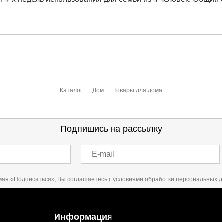
отзыв
.
Каталог
Дом
Товары для дома
 выставления счета менеджером.
чета, который высылает менеджер.
Подпишись на рассылку
E-mail
акже с Почтой Росии и СДЭК.
ая «Подписаться», Вы соглашаетесь с условиями
обработки персональных 
можно ознакомиться
здесь
Информация