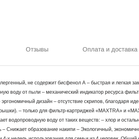
Отзывы
Оплата и доставка
ллергенный, не содержит бисфенол А – быстрая и легкая з
ую воду от пыли – механический индикатор ресурса фильт
– эргономичный дизайн – отсутствие скрипов, благодаря и
рышки). – только для фильтр-картриджей «MAXTRA» и «MAX
т водопроводную воду от таких веществ: – хлор и остальн
ть – Снижает образование накипи – Экологичный, экономичн
и 4-х недель использования для семьи из 4 человек. Общий 