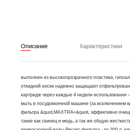
Описание
Характеристики
выполнен из высокопрозрачного пластика, гипоа
откидной носик надежно защищают отфильтрованн
картридж через каждые 4 недели использования 
мыть в посудомоечной машине (за исключением к
фильтра &quot,MAXTRA+&quot, эффективно очищае
такие как свинец и медь, а так же общую жесткос
превосходной воды Ресурс фильтра - до 300 л. ил