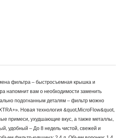
амена фильтра – быстросъемная крышка и
ра напомнит вам о необходимости заменить
деально подогнанным деталям – фильтр можно
TRA+». Новая технология &quot,MicroFlow&quot,
ые примеси, ухудшающие вкус, а также металлы,
ый, удобный – До 8 недель чистой, свежей и
объем фильтр-кувшина: 2,4 л. Объем воронки: 1,4