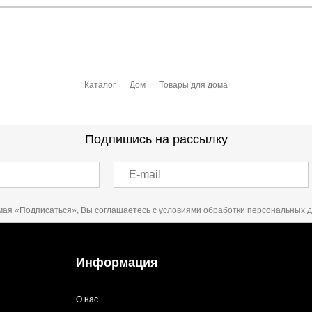
отзыв
.
Каталог
Дом
Товары для дома
 выставления счета менеджером.
чета, который высылает менеджер.
Подпишись на рассылку
E-mail
акже с Почтой Росии и СДЭК.
ая «Подписаться», Вы соглашаетесь с условиями
обработки персональных 
можно ознакомиться
здесь
Информация
О нас