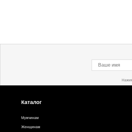
Наименование:
Фильтр для воды
Заказ берется в работу только после оплаты счета
0
Счет заранее согласовывается с клиентом.
Оплата осуществляется на расчетный счет после
0
Инструкция по оплате находится в самом конце с
0
Доставка
Ваше имя
0
Самовывоз в Москве.
Доставка по России всеми транспортными ТК, а т
Нажим
Более детально с условиями доставки и оплаты 
Каталог
Мужчинам
Женщинам