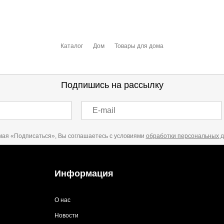
.
Каталог
Дом
Товары для дома
 выставления счета менеджером.
чета, который высылает менеджер.
Подпишись на рассылку
E-mail
акже с Почтой Росии и СДЭК.
ая «Подписаться», Вы соглашаетесь с условиями
обработки персональных 
можно ознакомиться
здесь
Информация
О нас
Новости