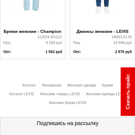
Более детально с условиями доставки и оплаты можно
ознакомиться
здесь
Брюки женские - Champion
Джинсы женские - LEVIS
113554-BS122
18883-0139
Ррц:
8 299
руб
Ррц:
14 899
руб
Опт:
1 562
руб
Опт:
2 976
руб
Скачать прайс
Каталог
Женщинам
Женская одежда
Брюки
Каталог LEVIS
Женские товары LEVIS
Женская одежда LEVIS
Женские брюки LEVIS
Подпишись на рассылку