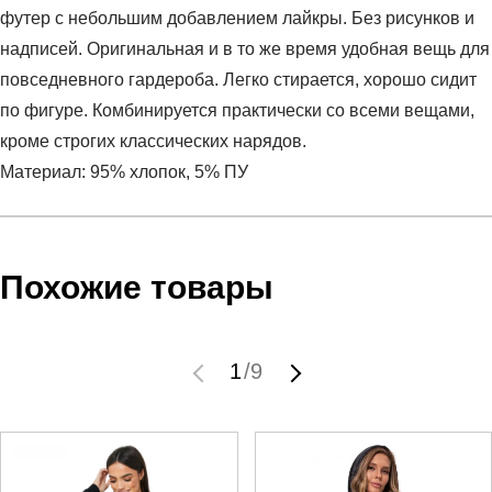
футер с небольшим добавлением лайкры. Без рисунков и
надписей. Оригинальная и в то же время удобная вещь для
повседневного гардероба. Легко стирается, хорошо сидит
по фигуре. Комбинируется практически со всеми вещами,
кроме строгих классических нарядов.
Материал: 95% хлопок, 5% ПУ
Условия оплаты
Артикул:
MDW00205
Оставить отзыв
Наименование:
Джемпер женский
Похожие товары
Заказ берется в работу только после оплаты счета.
Пол:
женский
Счет заранее согласовывается с клиентом.
Сезон:
круглогодичный
Оплата осуществляется на расчетный счет после
Бренд:
Cобственная ТМ
1
/
9
выставления счета менеджером.
Состав:
95% хлопок, 5% ПУ
Инструкция по оплате находится в самом конце счета,
Производитель:
Узбекистан
который высылает менеджер.
Срок отгрузки:
7 рабочих дней
Доставка