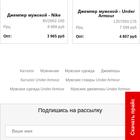
ознакомиться
здесь
Джемпер мужской - Under
Джемпер мужской - Nike
Armour
BV2662-100
1357093-176
Ррц:
8 999
руб
Ррц:
7 599
руб
Опт:
3 965
руб
Опт:
4 807
руб
Каталог
Мужчинам
Мужская одежда
Джемперы
Каталог Under Armour
Мужские товары Under Armour
Мужская одежда Under Armour
Мужские джемперы Under Armour
Скачать прайс
Подпишись на рассылку
Ваше имя