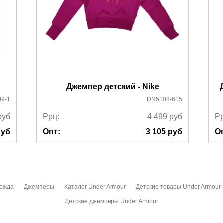
Джемпер детский - Nike
9-1
DN5108-615
руб
Ррц:
4 499
руб
Рр
уб
Опт:
3 105
руб
О
дежда
Джемперы
Каталог Under Armour
Детские товары Under Armour
Детские джемперы Under Armour