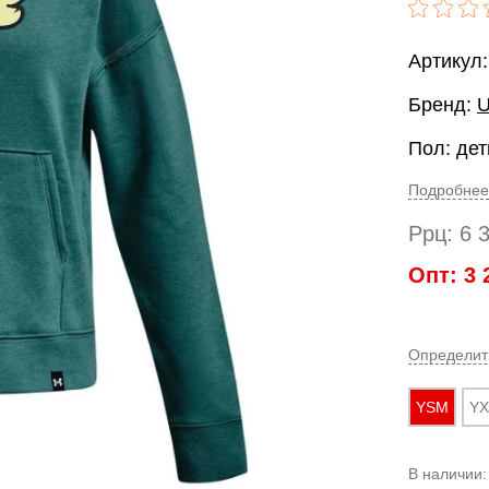
Артикул:
Бренд:
U
Пол: дет
Подробнее
Ррц:
6 
Опт:
3 
Определит
YSM
YX
В наличии