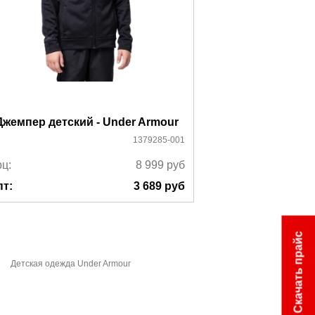
Джемпер детский - Under Armour
Джемпер дет
1379285-001
ц:
8 999
руб
Ррц:
пт:
3 689
руб
Опт:
Скачать прайс
Детская одежда Under Armour