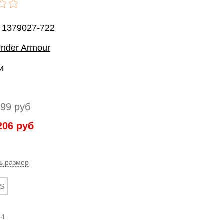
 1379027-722
nder Armour
и
399
руб
206
руб
ь размер
S
:
4