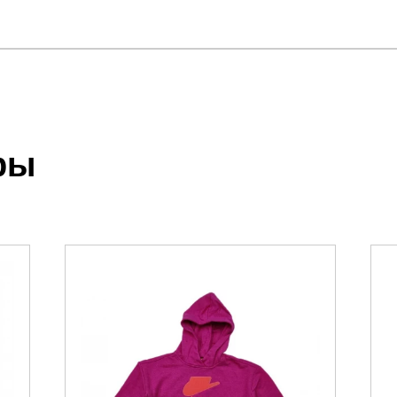
отзыв
RHMA BULL FLEECE HD
.
ры
 выставления счета менеджером.
чета, который высылает менеджер.
акже с Почтой Росии и СДЭК.
можно ознакомиться
здесь