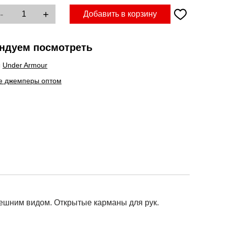
-
+
Добавить в корзину
ндуем посмотреть
ы
Under Armour
е джемперы оптом
нешним видом. Открытые карманы для рук.