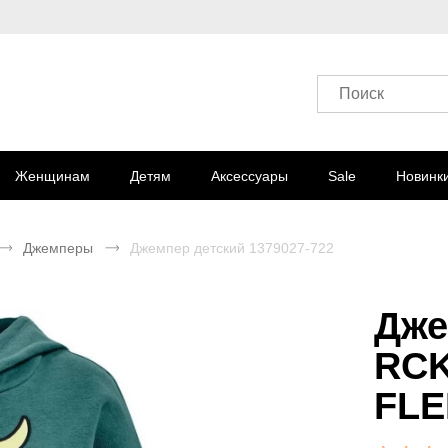
Поиск
Женщинам
Детям
Аксессуары
Sale
Новинк
Джемперы
Джемпер детский 1379027-722
Дже
RCK
FLE