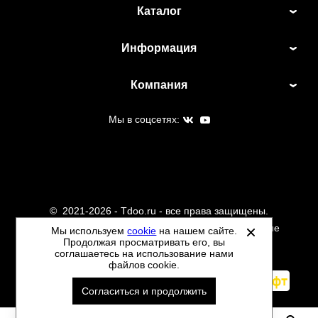
ознакомиться
здесь
Каталог
Информация
Компания
Мы в соцсетях:
©
2021-2026 - Tdoo.ru - все права защищены.
Данный сайт не является интернет магазином и не
Мы используем
cookie
на нашем сайте.
Продолжая просматривать его, вы
является публичной офертой.
соглашаетесь на использование нами
Политика обработки персональных данных
файлов cookie.
Автоматизировано -
Согласиться и продолжить