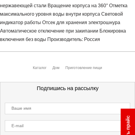
нержавеющей стали Вращение корпуса на 360° Отметка
максимального уровня воды внутри корпуса Световой
индикатор работы Отсек для хранения электрошнура
Автоматическое отключение при закипании Блокировка
включения без воды Производитель: Россия
Условия оплаты
Артикул:
MO-0000017399
Оставить отзыв
Наименование:
Чайник электрический
Каталог
Дом
Приготовление пищи
Заказ берется в работу только после оплаты счета.
Счет заранее согласовывается с клиентом.
Оплата осуществляется на расчетный счет после
Подпишись на рассылку
выставления счета менеджером.
Инструкция по оплате находится в самом конце счета,
Ваше имя
который высылает менеджер.
Скачать прайс
E-mail
Доставка