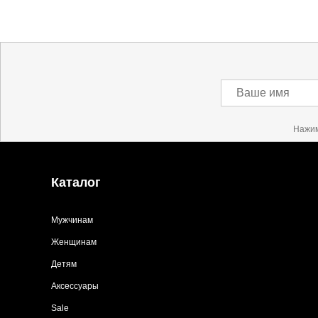
Оплата осуществляется на расчетный счет после
0
Инструкция по оплате находится в самом конце с
0
Доставка
Ваше имя
0
Самовывоз в Москве.
Доставка по России всеми транспортными ТК, а т
Нажим
Более детально с условиями доставки и оплаты 
Каталог
Мужчинам
Женщинам
Детям
Аксессуары
Sale