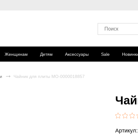
Поиск
Женщинам
Детям
Аксессуары
Sale
Новинк
и
Чайник для плиты MO-0000018857
Чай
Артикул