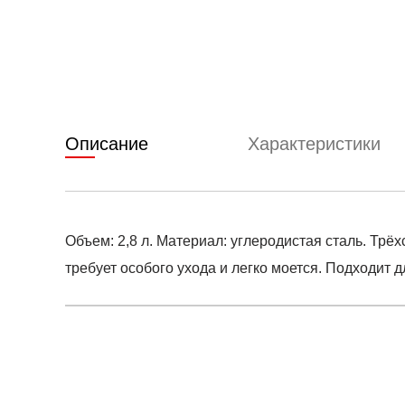
Описание
Характеристики
Объем: 2,8 л. Материал: углеродистая сталь. Тр
требует особого ухода и легко моется. Подходит д
Условия оплаты
Артикул:
MO-0000018857
0
Оставить 
Наименование:
Чайник для плиты
Заказ берется в работу только после оплаты счета
0
Счет заранее согласовывается с клиентом.