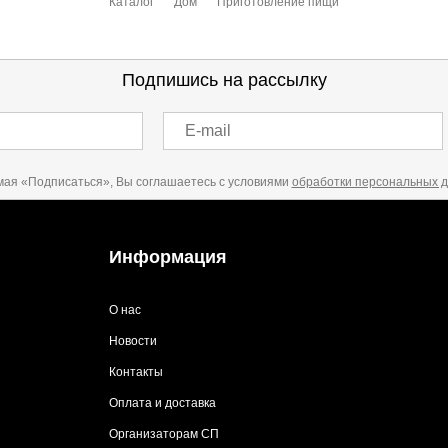
Каталог
Дом
Приготовление пищи
 выставления счета менеджером.
чета, который высылает менеджер.
Подпишись на рассылку
E-mail
акже с Почтой Росии и СДЭК.
ая «Подписаться», Вы соглашаетесь с условиями
обработки персональных 
можно ознакомиться
здесь
Информация
О нас
Новости
Контакты
Оплата и доставка
Организаторам СП