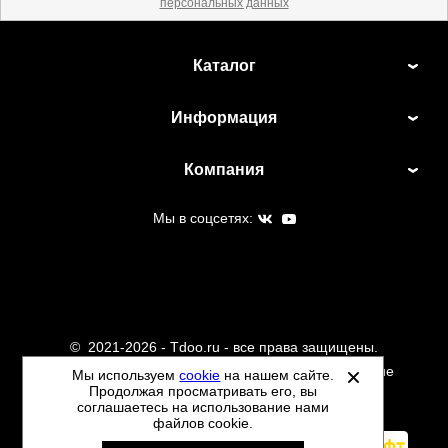
персональных данных
Каталог
Информация
Компания
Мы в соцсетях:
©
2021-2026 - Tdoo.ru - все права защищены.
Данный сайт не является интернет магазином и не
Мы используем
cookie
на нашем сайте.
Продолжая просматривать его, вы
является публичной офертой.
соглашаетесь на использование нами
Политика обработки персональных данных
файлов cookie.
Автоматизировано -