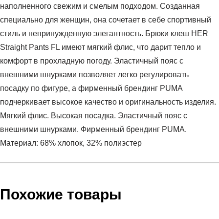
наполненного свежим и смелым подходом. Созданная
специально для женщин, она сочетает в себе спортивный
стиль и непринужденную элегантность. Брюки клеш HER
Straight Pants FL имеют мягкий флис, что дарит тепло и
комфорт в прохладную погоду. Эластичный пояс с
внешними шнурками позволяет легко регулировать
посадку по фигуре, а фирменный брендинг PUMA
подчеркивает высокое качество и оригинальность изделия.
Мягкий флис. Высокая посадка. Эластичный пояс с
внешними шнурками. Фирменный брендинг PUMA.
Материал: 68% хлопок, 32% полиэстер
Условия оплаты
Артикул:
63301001
Оставить отзыв
Наименование:
Брюки женские HER Comfort High-
Похожие товары
Заказ берется в работу только после оплаты счета.
Waist Straight Pants FL op
Счет заранее согласовывается с клиентом.
Пол:
женский
Оплата осуществляется на расчетный счет после