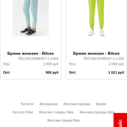
Самовывоз в Москве.
Доставка по России всеми транспортными ТК, а также с
Почтой Росии и СДЭК.
Более детально с условиями доставки и оплаты можно
ознакомиться
здесь
Брюки женские - Bilcee
Брюки женские - Bilcee
TB21WL05W8407-1-1464
TB21WL05W8407-1-1359
Ррц:
2 999
руб
Ррц:
3 099
руб
Опт:
906
руб
Опт:
1 021
руб
Каталог
Женщинам
Женская одежда
Брюки
Каталог Nike
Женские товары Nike
Женская одежда Nike
Женские брюки Nike