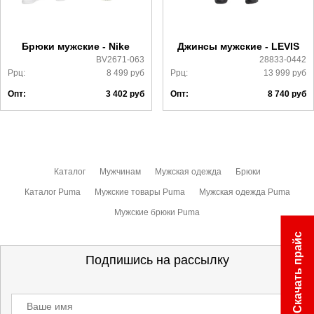
Более детально с условиями доставки и оплаты можно
ознакомиться
здесь
Брюки мужские - Nike
Джинсы мужские - LEVIS
BV2671-063
28833-0442
Ррц:
8 499
руб
Ррц:
13 999
руб
Опт:
3 402
руб
Опт:
8 740
руб
Каталог
Мужчинам
Мужская одежда
Брюки
Каталог Puma
Мужские товары Puma
Мужская одежда Puma
Мужские брюки Puma
Скачать прайс
Подпишись на рассылку
Ваше имя