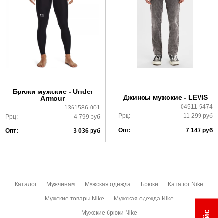
Самовывоз в Москве.
Доставка по России всеми транспортными ТК, а также с
Почтой Росии и СДЭК.
Более детально с условиями доставки и оплаты можно
ознакомиться
здесь
Брюки мужские - Under
Джинсы мужские - LEVIS
Armour
04511-5474
1361586-001
Ррц:
11 299
руб
Ррц:
4 799
руб
Опт:
7 147
руб
Опт:
3 036
руб
Каталог
Мужчинам
Мужская одежда
Брюки
Каталог Nike
Мужские товары Nike
Мужская одежда Nike
Мужские брюки Nike