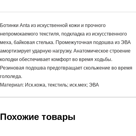
Ботинки Anta из искуственной кожи и прочного
непромокаемого текстиля, подкладка из искусственного
меха, байковая стелька. Промежуточная подошва из ЭВА
амортизирует ударную нагрузку. Анатомическое строение
колодки обеспечивает комфорт во время ходьбы.
Резиновая подошва предотвращает скольжение во время
гололеда.
Материал: Иск.кожа, текстиль; иск.мех; ЭВА
Условия оплаты
Артикул:
S2538801-3
Оставить отзыв
Наименование:
Ботинки женские
Похожие товары
Заказ берется в работу только после оплаты счета.
Пол:
женский
Счет заранее согласовывается с клиентом.
Бренд:
Anta
Оплата осуществляется на расчетный счет после
Состав:
Иск.кожа, текстиль; иск.мех; ЭВА