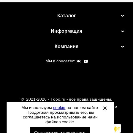
Каталог
Информация
Компания
Мы в соцсетях:
©
2021-2026 - Tdoo.ru - все права защищены.
Данный сайт не является интернет магазином и не
Мы используем
cookie
на нашем сайте.
Продолжая просматривать его, вы
является публичной офертой.
соглашаетесь на использование нами
Политика обработки персональных данных
файлов cookie.
Автоматизировано -
Согласиться и продолжить