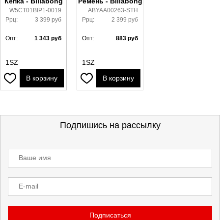
Кепка - Billabong
Ремень - Billabong
W5CT01BIP1-0019
ABYAA00263-STH
Ррц:
3 399
руб
Ррц:
2 399
руб
Опт:
1 343
руб
Опт:
883
руб
1SZ
1SZ
В корзину
В корзину
Подпишись на рассылку
Ваше имя
E-mail
Подписаться