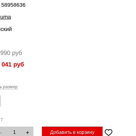
: 58958636
Puma
нский
 990
руб
 041
руб
ь размер
:
7
-
+
Добавить в корзину