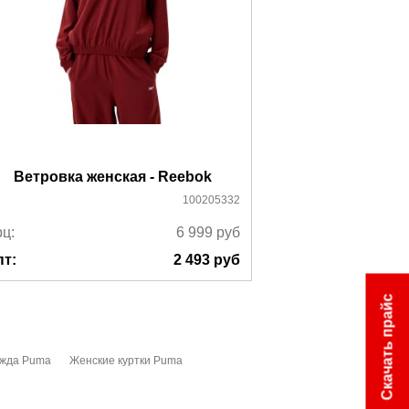
Ветровка женская - Reebok
Куртка ж
100205332
ц:
6 999
руб
Ррц:
пт:
2 493
руб
Опт:
Скачать прайс
ежда Puma
Женские куртки Puma