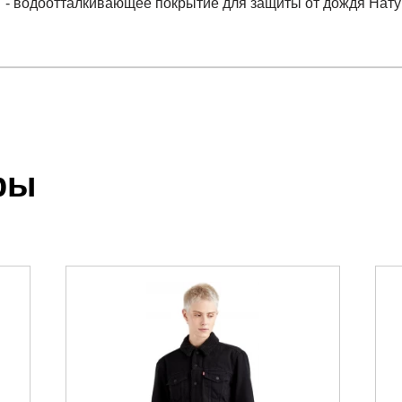
- водоотталкивающее покрытие для защиты от дождя Нату
отзыв
 Down Jkt
.
ры
 выставления счета менеджером.
чета, который высылает менеджер.
акже с Почтой Росии и СДЭК.
можно ознакомиться
здесь