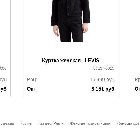
Куртка женская - LEVIS
0000
36137-0015
руб
Ррц:
15 999
руб
Рр
уб
Опт:
8 151
руб
О
 одежда
Куртки
Каталог Puma
Женские товары Puma
Женская од