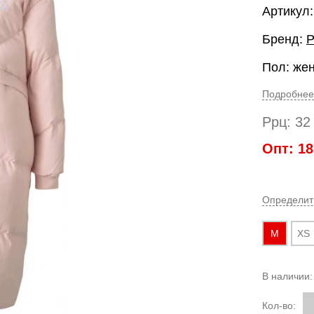
Артикул
Бренд:
Пол: же
Подробнее
Ррц:
32
Опт:
18
Определит
M
XS
В наличии
Кол-во: