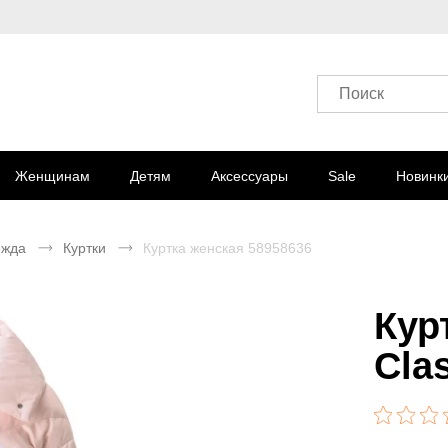
Поиск
Женщинам
Детям
Аксессуары
Sale
Новинк
ежда
Куртки
Куртка женская 58958636
Кур
Cla