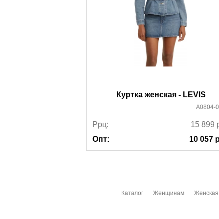
Куртка женская - LEVIS
A0804-
Ррц:
15 899
Опт:
10 057
р
Каталог
Женщинам
Женская