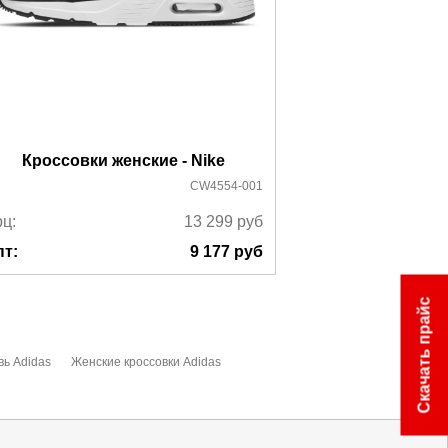
Кроссовки женские - Nike
Кроссовки
CW4554-001
ц:
13 299
руб
Ррц:
пт:
9 177
руб
Опт:
Скачать прайс
вь Adidas
Женские кроссовки Adidas