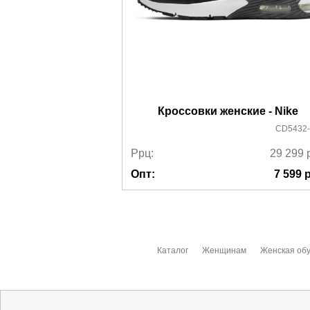
Кроссовки женские - Nike
CD5432-
Ррц:
29 299
Опт:
7 599
р
Каталог
Женщинам
Женская обу