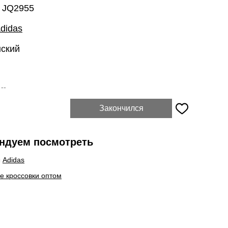
: JQ2955
didas
нский
:
--
Закончился
ндуем посмотреть
ы
Adidas
е кроссовки оптом