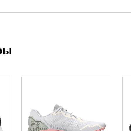
отзыв
OST 5 GTX W
.
ры
 выставления счета менеджером.
чета, который высылает менеджер.
акже с Почтой Росии и СДЭК.
можно ознакомиться
здесь