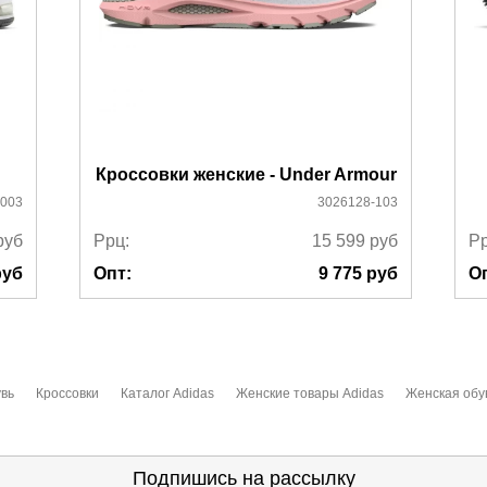
Кроссовки женские - Under Armour
003
3026128-103
руб
Ррц:
15 599
руб
Рр
уб
Опт:
9 775
руб
О
вь
Кроссовки
Каталог Adidas
Женские товары Adidas
Женская обу
Подпишись на рассылку