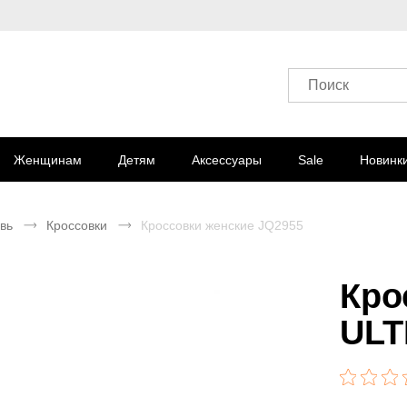
Поиск
Женщинам
Детям
Аксессуары
Sale
Новинк
вь
Кроссовки
Кроссовки женские JQ2955
Кро
ULT