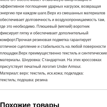
эффективное поглощение ударных нагрузок, возвращая
энергию при каждом шаге.Верх из смешанных материалов
обеспечивает долговечность и воздухопроницаемость там,
где это необходимо. Плюшевый (мягкий) воротник
фиксирует пятку и обеспечивает дополнительный
комфорт.Прочная резиновая подметка гарантирует
отличное сцепление и стабильность на любой поверхности
площадки.Верх преимущественно текстиль и синтетические
материалы. Шнуровка: Стандартная. На этих кроссовках
присутствует печатный логотип Under Armour.
Материал: верх: текстиль, иск.кожа; подкладка:
текстиль; подошва: резина
Условия оплаты
Артикул:
6001585-402
Оставить отзыв
Наименование:
Кроссовки взрослые UA JET '25
Похожие товары
Заказ берется в работу только после оплаты счета.
Пол:
унисекс