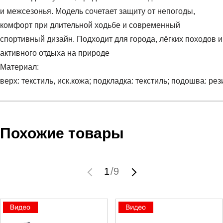
и межсезонья. Модель сочетает защиту от непогоды,
комфорт при длительной ходьбе и современный
спортивный дизайн. Подходит для города, лёгких походов и
активного отдыха на природе
Материал:
верх: текстиль, иск.кожа; подкладка: текстиль; подошва: ре
Условия оплаты
Артикул:
L47974000
Оставить отзыв
Наименование:
Ботинки мужские SHELTER WP
Похожие товары
Заказ берется в работу только после оплаты счета.
Пол:
мужской
Счет заранее согласовывается с клиентом.
Бренд:
Salomon
Оплата осуществляется на расчетный счет после
Модель:
SHELTER WP
1
/
9
выставления счета менеджером.
Вид спорта:
туризм
Инструкция по оплате находится в самом конце счета,
Состав:
верх: текстиль, иск.кожа; подкладка:
который высылает менеджер.
текстиль; подошва: резина
Высота каблука:
без каблука